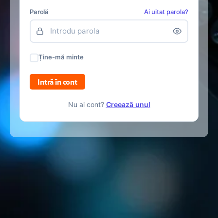
Parolă
Ai uitat parola?
Ține-mă minte
Intră în cont
Nu ai cont?
Creează unul