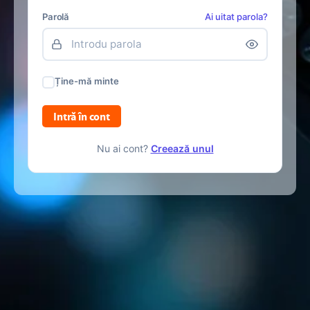
Parolă
Ai uitat parola?
Ține-mă minte
Intră în cont
Nu ai cont?
Creează unul