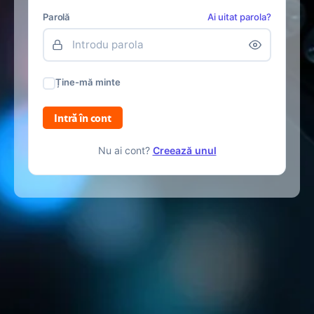
Parolă
Ai uitat parola?
Ține-mă minte
Intră în cont
Nu ai cont?
Creează unul