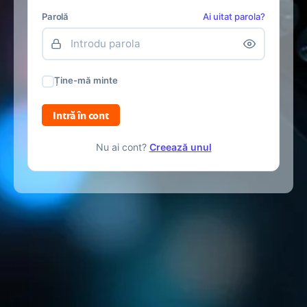
Parolă
Ai uitat parola?
Ține-mă minte
Intră în cont
Nu ai cont?
Creează unul