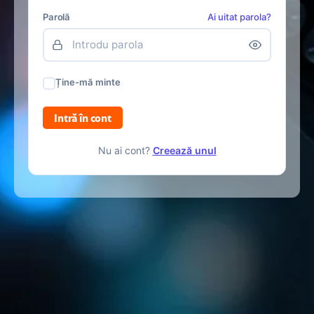
Parolă
Ai uitat parola?
Ține-mă minte
Intră în cont
Nu ai cont?
Creează unul