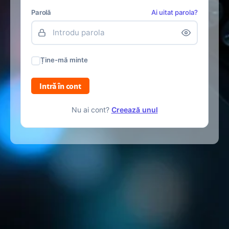
Parolă
Ai uitat parola?
Ține-mă minte
Intră în cont
Nu ai cont?
Creează unul